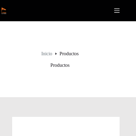
Saltar
al
contenido
Inicio
Productos
Productos