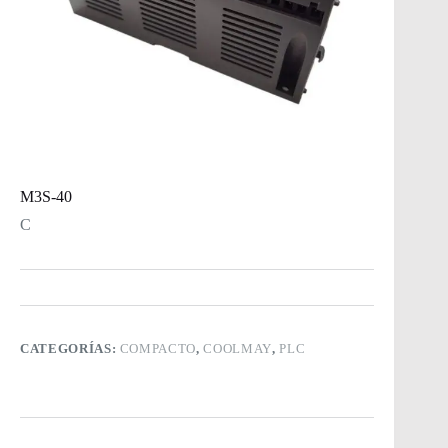
M3S-40
C
CATEGORÍAS:
COMPACTO
,
COOLMAY
,
PLC