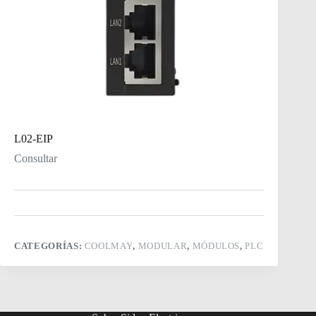
L02-EIP
Consultar
CATEGORÍAS:
COOLMAY
,
MODULAR
,
MÓDULOS
,
PLC